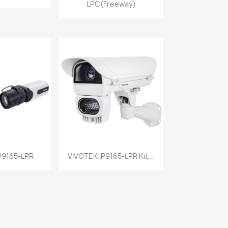
LPC(Freeway)
a rápida
Vista rápida

P9165-LPR
VIVOTEK IP9165-LPR Kit...