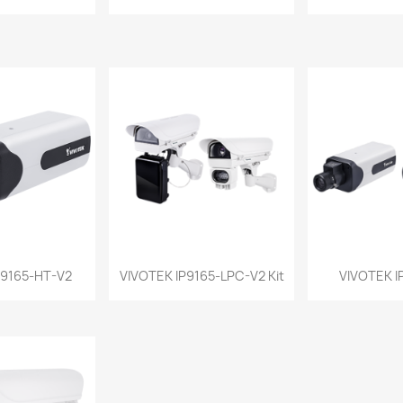
a rápida
Vista rápida
Vist


P9165-HT-V2
VIVOTEK IP9165-LPC-V2 Kit
VIVOTEK I