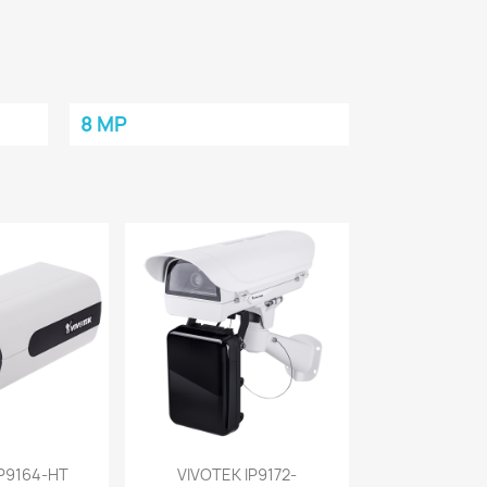
8 MP
a rápida
Vista rápida

IP9164-HT
VIVOTEK IP9172-