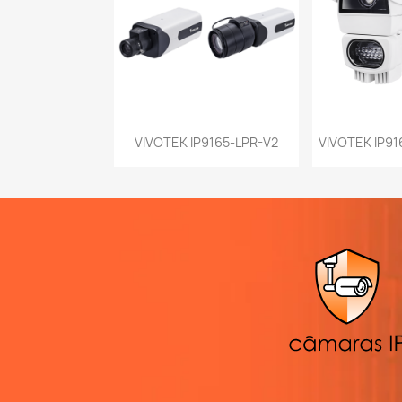
Vista rápida
Vist


VIVOTEK IP9165-LPR-V2
VIVOTEK IP916