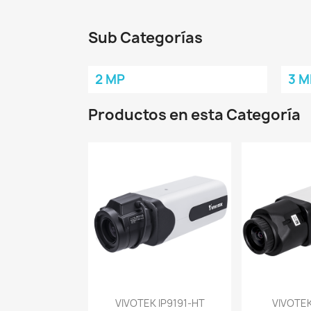
Sub Categorías
2 MP
3 M
Productos en esta Categoría
Vista rápida
Vist


VIVOTEK IP9191-HT
VIVOTEK