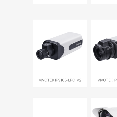
Vista rápida
Vist


VIVOTEK IP9165-LPC-V2
VIVOTEK I