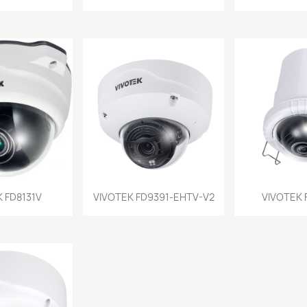
a rápida
Vista rápida
Vist


 FD8131V
VIVOTEK FD9391-EHTV-V2
VIVOTEK 