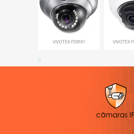
Vista rápida
Vist


VIVOTEK FD8161
VIVOTEK F