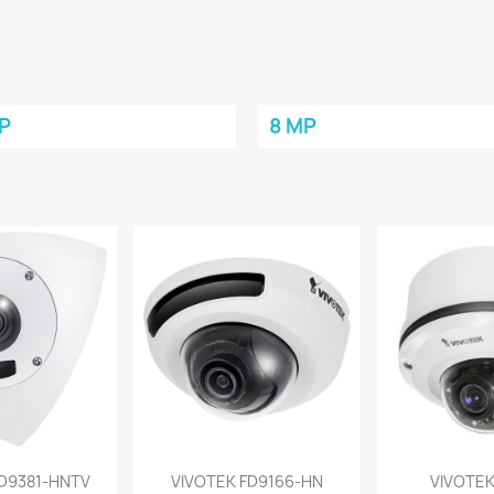
P
8 MP
a rápida
Vista rápida
Vist


D9381-HNTV
VIVOTEK FD9166-HN
VIVOTEK