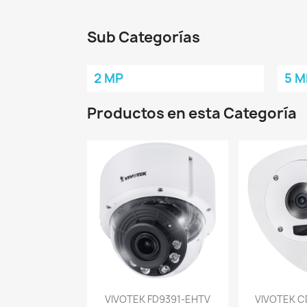
Sub Categorías
2 MP
5 M
Productos en esta Categoría
Vista rápida
Vist


VIVOTEK FD9391-EHTV
VIVOTEK C