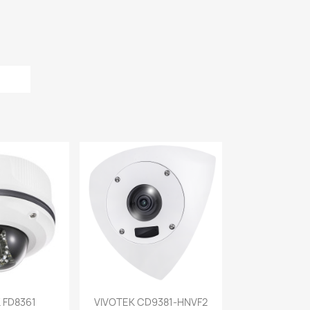
a rápida
Vista rápida

 FD8361
VIVOTEK CD9381-HNVF2