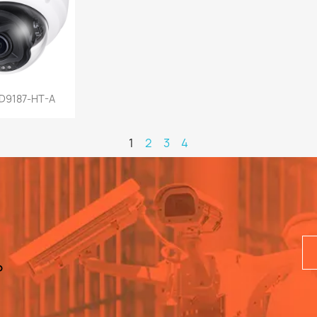
a rápida
D9187-HT-A
1
2
3
4