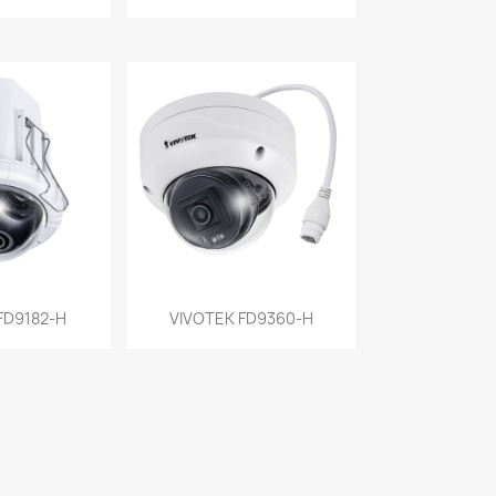
a rápida
Vista rápida

FD9182-H
VIVOTEK FD9360-H