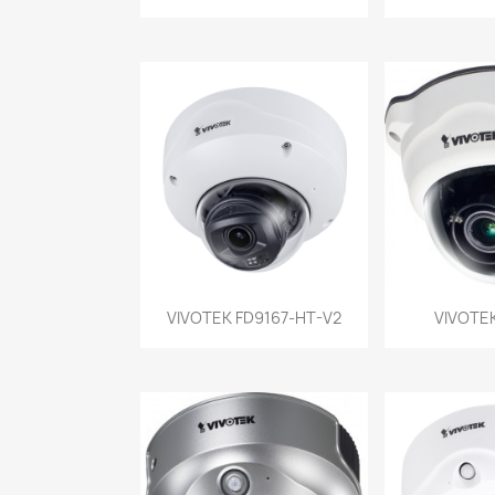
Vista rápida
Vist


VIVOTEK FD9167-HT-V2
VIVOTEK