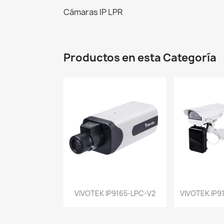
Cámaras IP LPR
Productos en esta Categoría
Vista rápida
Vist


VIVOTEK IP9165-LPC-V2
VIVOTEK IP91