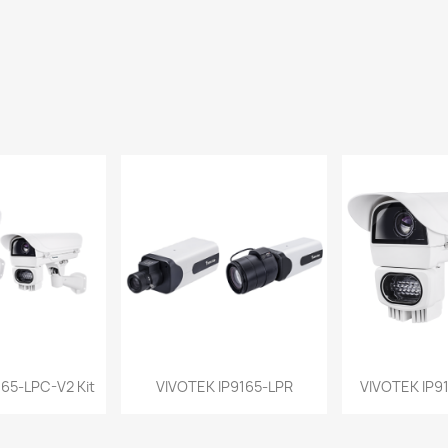
a rápida
Vista rápida
Vist


65-LPC-V2 Kit
VIVOTEK IP9165-LPR
VIVOTEK IP91