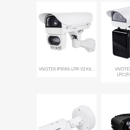
Vista rápida
Vist


VIVOTEK IP9165-LPR-V2 Kit...
VIVOTEK
LPC(F