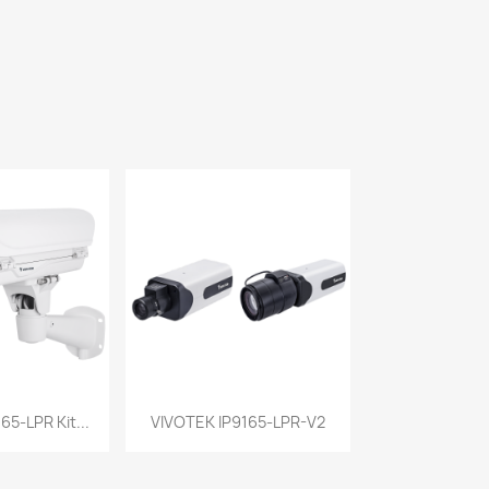
a rápida
Vista rápida

65-LPR Kit...
VIVOTEK IP9165-LPR-V2