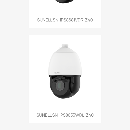
SUNELL SN-IPS8681VDR-Z40
SUNELL SN-IPS8653WDL-Z40