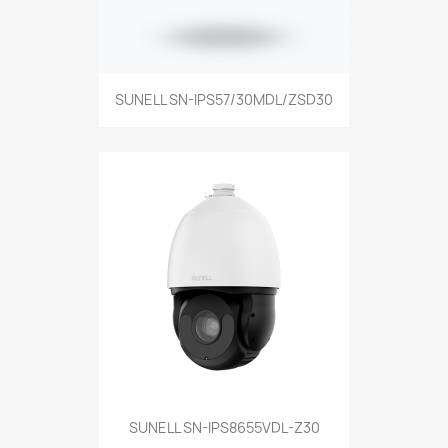
SUNELL SN-IPS57/30MDL/ZSD30
SUNELL SN-IPS8655VDL-Z30