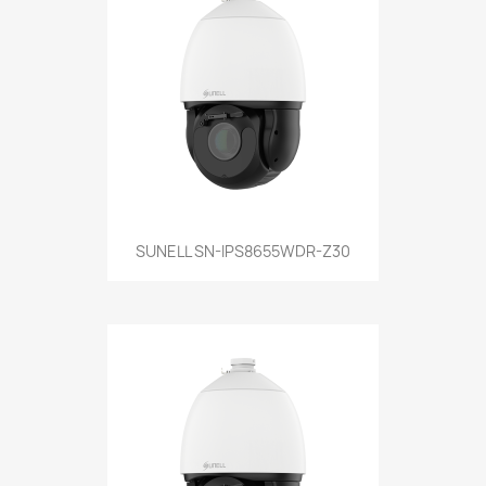
SUNELL SN-IPS8655WDR-Z30