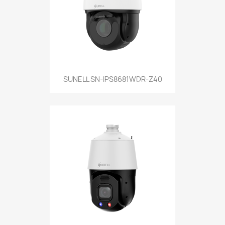
SUNELL SN-IPS8681WDR-Z40