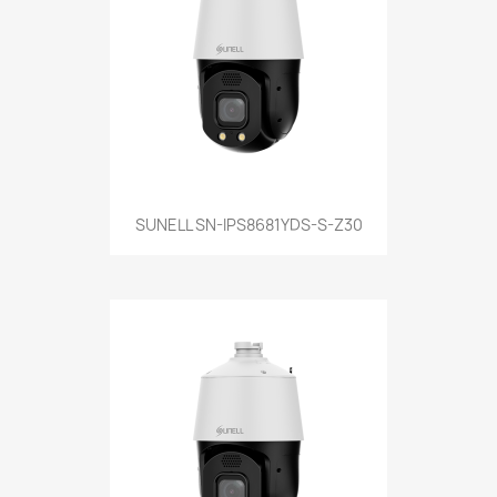
SUNELL SN-IPS8681YDS-S-Z30