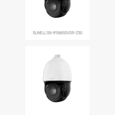
SUNELL SN-IPS8655VDR-Z30