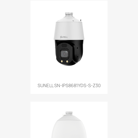
SUNELL SN-IPS8681YDS-S-Z30