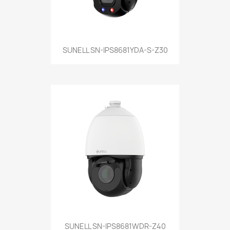
SUNELL SN-IPS8681YDA-S-Z30
SUNELL SN-IPS8681WDR-Z40