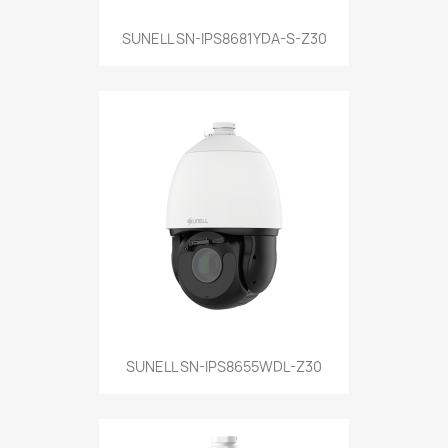
SUNELL SN-IPS8681YDA-S-Z30
SUNELL SN-IPS8655WDL-Z30